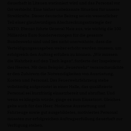
dauerhaft in Litauen stationiert wird und das Personal vor
Ort verbleibt. Eine bisher unbekannte Situation für unsere
Streitkräfte. Dieser deutsche Beitrag sei ein wesentlicher
Teil einer glaubwürdigen Abschreckungsstrategie der
NATO. Ebenso führte General Mais aus, wie wichtig die 100
Milliarden Euro Sondervermögen für die gesamte
Bundeswehr sind und lies nicht unerwähnte, dass die
Verteidigungsausgaben weiter erhöht werden müssen, um
erfolgreich den Auftrag erfüllen zu können. „Wir müssen
die Wahrheit auf den Tisch legen“, forderte der Inspekteur
des Heeres. Mit dem Beispiel „Feuerwehr“ veranschaulichte
er den Zuhörern die Notwendigkeiten von Ausrüstung,
Kosten und Personal. Das Feuerwehrfahrzeug stehe
vollständig aufgerüstet in einer Halle, das qualifizierte
Personal sei kurzfristig einsatzbereit und abrufbar. Und
wenn es klingeln würde, ginge es zum Einsatzort. Gleiches
gelte auch für das Heer. Moderne Ausstattung und
Fahrzeuge sowie gut ausgebildetes, motiviertes Personal
müssten zur erfolgreichen Auftragserfüllung dauerhaft zur
Verfügung stehen.