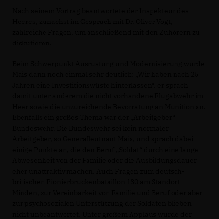
Nach seinem Vortrag beantwortete der Inspekteur des
Heeres, zunächst im Gespräch mit Dr. Oliver Vogt,
zahlreiche Fragen, um anschließend mit den Zuhörern zu
diskutieren.
Beim Schwerpunkt Ausrüstung und Modernisierung wurde
Mais dann noch einmal sehr deutlich: „Wir haben nach 25
Jahren eine Investitionswüste hinterlassen“, er sprach
damit unter anderem die nicht vorhandene Flugabwehr im
Heer sowie die unzureichende Bevorratung an Munition an.
Ebenfalls ein großes Thema war der „Arbeitgeber“
Bundeswehr. Die Bundeswehr sei kein normaler
Arbeitgeber, so Generalleutnant Mais, und sprach dabei
einige Punkte an, die den Beruf „Soldat“ durch eine lange
Abwesenheit von der Familie oder die Ausbildungsdauer
eher unattraktiv machen. Auch Fragen zum deutsch-
britischen Pionierbrückenbataillon 130 am Standort
Minden, zur Vereinbarkeit von Familie und Beruf oder aber
zur psychosozialen Unterstützung der Soldaten blieben
nicht unbeantwortet. Unter großem Applaus wurde der