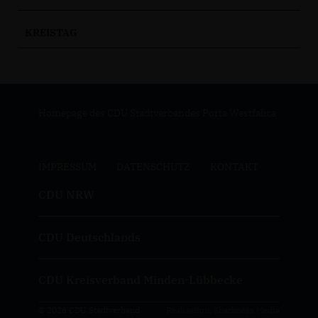
KREISTAG
Homepage des CDU Stadtverbandes Porta Westfalica
IMPRESSUM
DATENSCHUTZ
KONTAKT
CDU NRW
CDU Deutschlands
CDU Kreisverband Minden-Lübbecke
© 2026 CDU Stadtverband
Realisation: Sharkness Media