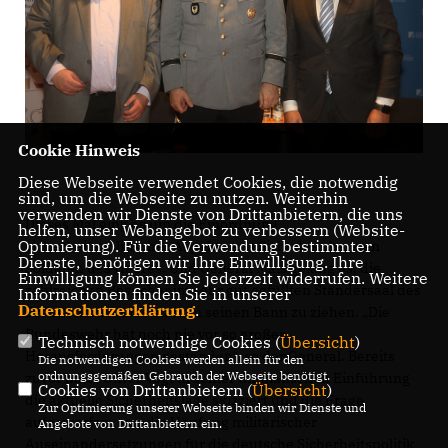
Cookie Hinweis
Diese Webseite verwendet Cookies, die notwendig
sind, um die Webseite zu nutzen. Weiterhin
verwenden wir Dienste von Drittanbietern, die uns
Dieses Mal ging es um die Einordnung
helfen, unser Webangebot zu verbessern (Website-
Optmierung). Für die Verwendung bestimmter
sicherheitspolitischer Aspekte aus Sicht des obersten
Dienste, benötigen wir Ihre Einwilligung. Ihre
Soldaten des Heeres. Und General Mais gelang es, die
Einwilligung können Sie jederzeit widerrufen. Weitere
zahlreichen Besucher im sehr gut gefüllten Ständersaal des
Informationen finden Sie in unserer
Datenschutzerklärung
.
Preußenmuseums stark in seinen Bann zu ziehen. „Die
Bundeswehr hat noch nie vor so großen
Technisch notwendige Cookies (
Übersicht
)
Herausforderungen gestanden“, so der General. Bereits
Die notwendigen Cookies werden allein für den
ordnungsgemäßen Gebrauch der Webseite benötigt.
zuvor hatte Oliver Vogt in seiner thematischen Einführung
Cookies von Drittanbietern (
Übersicht
)
die aktuelle Sicherheitslage skizziert und die Frage
Zur Optimierung unserer Webseite binden wir Dienste und
aufgeworfen, was die Häufung militärischer
Angebote von Drittanbietern ein.
Auseinandersetzungen für die deutsche Sicherheitspolitik