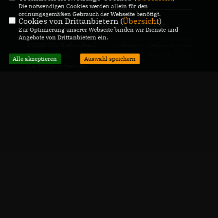
Die notwendigen Cookies werden allein für den
ordnungsgemäßen Gebrauch der Webseite benötigt.
Cookies von Drittanbietern (
Übersicht
)
CDU Kreisverband Minden-Lübbecke
Zur Optimierung unserer Webseite binden wir Dienste und
Angebote von Drittanbietern ein.
© 2026 CDU Stadtverband
Realisation: Sharkness Media
Porta Westfalica
GmbH & Co. KG
Alle akzeptieren
Auswahl speichern
Alle Rechte vorbehalten.