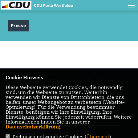
CDU Porta Westfalica
Presse
Cookie Hinweis
Homepage des CDU Stadtverbandes Porta Westfalica
Diese Webseite verwendet Cookies, die notwendig
sind, um die Webseite zu nutzen. Weiterhin
verwenden wir Dienste von Drittanbietern, die uns
helfen, unser Webangebot zu verbessern (Website-
IMPRESSUM
DATENSCHUTZ
KONTAKT
Optmierung). Für die Verwendung bestimmter
Dienste, benötigen wir Ihre Einwilligung. Ihre
CDU NRW
Einwilligung können Sie jederzeit widerrufen. Weitere
Informationen finden Sie in unserer
Datenschutzerklärung
.
CDU Deutschlands
Technisch notwendige Cookies (
Übersicht
)