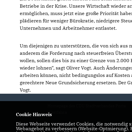
Betriebe in der Krise. Unsere Wirtschaft wieder a
ermöglichen, muss jetzt eine große Priorität habe
plädieren für weniger Bürokratie, niedrigere Steu
Unternehmen und Arbeitnehmer entlastet.
Um diejenigen zu unterstützen, die von sich aus 
anderem die Forderung nach steuerfreien Überstu
wollen, sollen dies bis zu einer Grenze von 2.00
wieder lohnen“, sagt Oliver Vogt. Auch Änderunge
arbeiten können, nicht bedingungslos auf Kosten 
gerechtere Neue Grundsicherung ersetzen. Der Gr
Vogt.
Homepage des CDU Stadtverbandes Porta
Westfalica
Cookie Hinweis
Diese Webseite verwendet Cookies, die notwendig si
IMPRESSUM
DATENSCHUTZ
Webangebot zu verbessern (Website-Optmierung). Fü