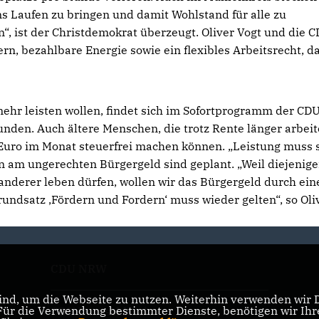
ns Laufen zu bringen und damit Wohlstand für alle zu
n“, ist der Christdemokrat überzeugt. Oliver Vogt und die 
ern, bezahlbare Energie sowie ein flexibles Arbeitsrecht, d
mehr leisten wollen, findet sich im Sofortprogramm der CD
nden. Auch ältere Menschen, die trotz Rente länger arbei
0 Euro im Monat steuerfrei machen können. „Leistung muss 
n am ungerechten Bürgergeld sind geplant. „Weil diejenige
anderer leben dürfen, wollen wir das Bürgergeld durch ein
undsatz ‚Fördern und Fordern‘ muss wieder gelten“, so Oli
CDU NRW
nd, um die Webseite zu nutzen. Weiterhin verwenden wir Di
r die Verwendung bestimmter Dienste, benötigen wir Ihre 
CDU Deutschlands