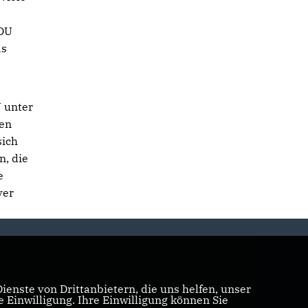
CDU
as
U unter
ten
sich
n, die
e
ver
enste von Drittanbietern, die uns helfen, unser
Einwilligung. Ihre Einwilligung können Sie