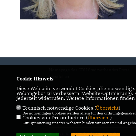
Homepage des CDU Stadtverbandes Porta
Westfalica
Cookie Hinweis
Diese Webseite verwendet Cookies, die notwendig si
IMPRESSUM
DATENSCHUTZ
Webangebot zu verbessern (Website-Optmierung). Fü
jederzeit widerrufen. Weitere Informationen finden
KONTAKT
Technisch notwendige Cookies (
Übersicht
)
Die notwendigen Cookies werden allein für den ordnungsgemäßen 
Cookies von Drittanbietern (
Übersicht
)
Zur Optimierung unserer Webseite binden wir Dienste und Angebot
© 2026 CDU Stadtverband Porta Westfalica