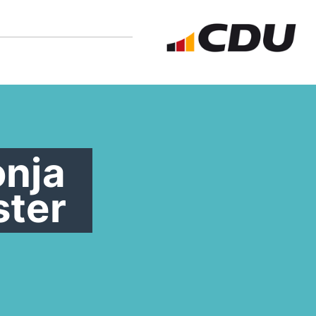
onja
ster